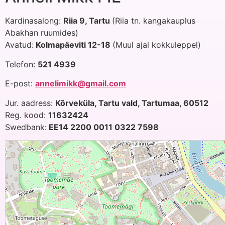
Kardinasalong:
Riia 9, Tartu
(Riia tn. kangakauplus
Abakhan ruumides)
Avatud:
Kolmapäeviti 12-18
(Muul ajal kokkuleppel)
Telefon:
521 4939
E-post:
annelimikk@gmail.com
Jur. aadress:
Kõrveküla, Tartu vald, Tartumaa, 60512
Reg. kood:
11632424
Swedbank:
EE14 2200 0011 0322 7598